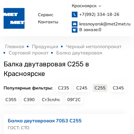
Красноярск
+7(992)
334-18-26
Сервис
Контакты
krasnoyarsk@met2met.ru
В заказе:
0
Главная
Продукция
Черный металлопрокат
Сортовой прокат
Балка двутавровая
Балка двутавровая С255 в
Красноярске
Популярные фильтры:
С235
С245
С255
С345
С355
С390
Ст3сп/пс
09Г2С
Балка двутавровая 70Б3 С255
ГОСТ; СТО