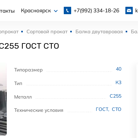
+7(992)
334-18-26
Красноярск
такты
опрокат
Сортовой прокат
Балка двутавровая
Ба
 С255 ГОСТ СТО
40
Типоразмер
К3
Тип
С255
Металл
ГОСТ
,
СТО
Технические условия