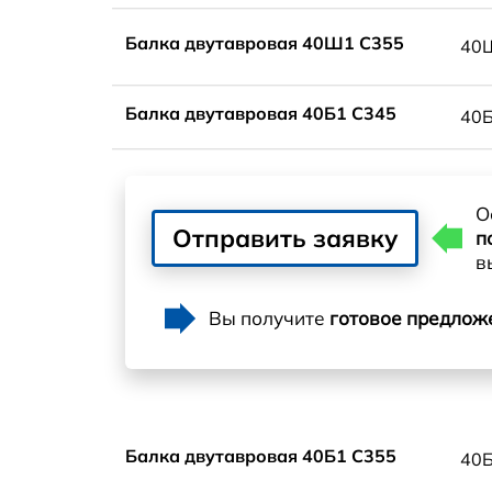
Балка двутавровая 40Ш1 С355
40
Балка двутавровая 40Б1 С345
40
О
Отправить заявку
п
в
Вы получите
готовое предлож
Балка двутавровая 40Б1 С355
40