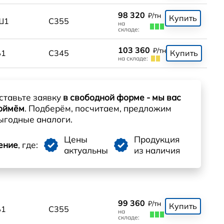
98 320
₽/тн
Купить
Ш1
С355
на
складе:
103 360
₽/тн
Б1
С345
Купить
на складе:
ставьте заявку
в свободной форме - мы вас
оймём
. Подберём, посчитаем, предложим
ыгодные аналоги.
Цены
Продукция
ение
, где:
актуальны
из наличия
99 360
₽/тн
Купить
Б1
С355
на
складе: