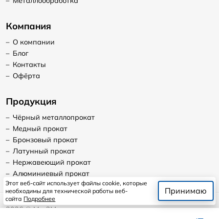
–
Металлообработка
Компания
–
О компании
–
Блог
–
Контакты
–
Офёрта
Продукция
–
Чёрный металлопрокат
–
Медный прокат
–
Бронзовый прокат
–
Латунный прокат
–
Нержавеющий прокат
–
Алюминиевый прокат
Этот веб-сайт использует файлы cookie, которые
Принимаю
необходимы для технической работы веб-
сайта
Подробнее
2026
©
Мет2Мет
Продолжая пользоваться сайтом, я даю согласие на