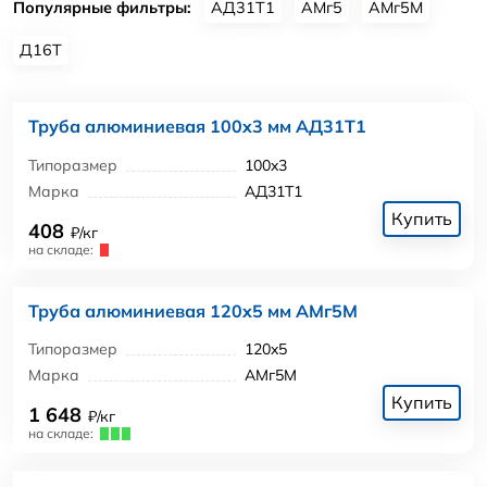
Популярные фильтры:
АД31Т1
АМг5
АМг5М
Д16Т
Труба алюминиевая 100x3 мм АД31Т1
Типоразмер
100x3
Марка
АД31Т1
Купить
408
₽/кг
на складе:
Труба алюминиевая 120x5 мм АМг5М
Типоразмер
120x5
Марка
АМг5М
Купить
1 648
₽/кг
на складе: