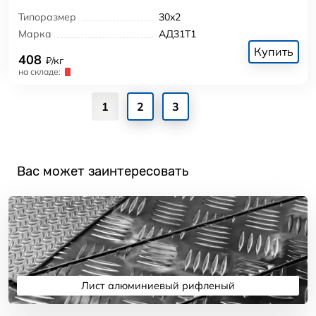
Типоразмер
30x2
Марка
АД31Т1
Купить
408
₽/кг
на складе:
1
2
3
Вас может заинтересовать
Лист алюминиевый рифленый
Подробнее