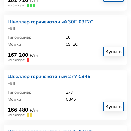
162 720
₽/тн
на складе:
Швеллер горячекатаный 30П 09Г2С
НЛГ
Типоразмер
30П
Марка
09Г2С
Купить
167 200
₽/тн
на складе:
Швеллер горячекатаный 27У С345
НЛГ
Типоразмер
27У
Марка
С345
Купить
166 480
₽/тн
на складе: