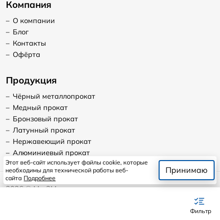
Компания
–
О компании
–
Блог
–
Контакты
–
Офёрта
Продукция
–
Чёрный металлопрокат
–
Медный прокат
–
Бронзовый прокат
–
Латунный прокат
–
Нержавеющий прокат
–
Алюминиевый прокат
Этот веб-сайт использует файлы cookie, которые
Принимаю
необходимы для технической работы веб-
сайта
Подробнее
2026
©
Мет2Мет
Продолжая пользоваться сайтом, я даю согласие на
использование файлов cookie.
Фильтр