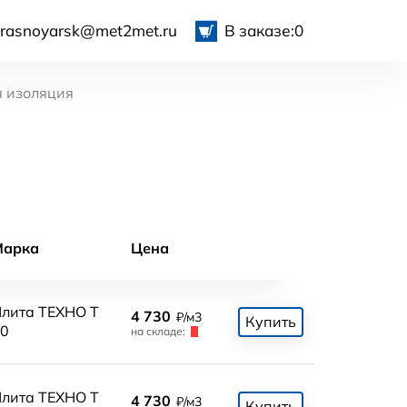
krasnoyarsk@met2met.ru
В заказе:
0
я изоляция
Марка
Цена
лита ТЕХНО Т
4 730
₽/м3
Купить
0
на складе:
лита ТЕХНО Т
4 730
₽/м3
Купить