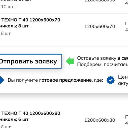
4
 10 шт;
 ТЕХНО Т 40 1200x600x70
П
николь; 8 шт
1200x600x70
4
 8 шт;
Оставьте заявку
в св
Отправить заявку
Подберём, посчитае
Це
Вы получите
готовое предложение
, где:
акт
 ТЕХНО Т 40 1200x600x80
П
николь; 6 шт
1200x600x80
4
 6 шт;