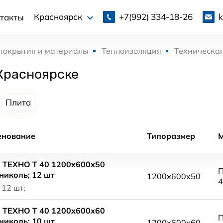
+7(992)
334-18-26
Красноярск
такты
покрытия и материалы
Теплоизоляция
Техническа
Красноярске
Плита
енование
Типоразмер
 ТЕХНО Т 40 1200x600x50
П
николь; 12 шт
1200x600x50
4
 12 шт;
 ТЕХНО Т 40 1200x600x60
П
николь; 10 шт
1200x600x60