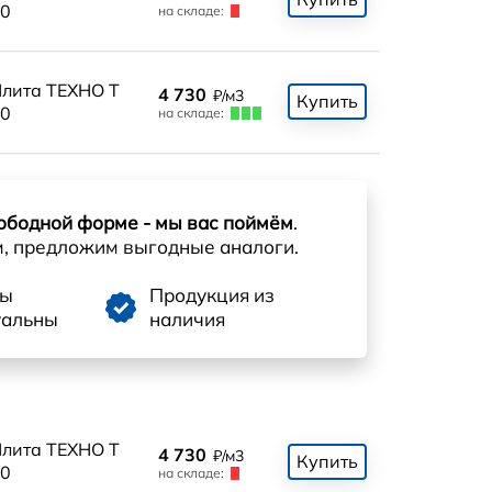
0
на складе:
лита ТЕХНО Т
4 730
₽/м3
Купить
0
на складе:
ободной форме - мы вас поймём
.
м, предложим выгодные аналоги.
ны
Продукция из
уальны
наличия
лита ТЕХНО Т
4 730
₽/м3
Купить
0
на складе: