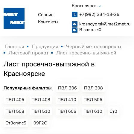
Красноярск
+7(992)
334-18-26
Сервис
Контакты
krasnoyarsk@met2met.ru
В заказе:
0
Главная
Продукция
Черный металлопрокат
Листовой прокат
Лист просечно-вытяжной
Лист просечно-вытяжной в
Красноярске
Популярные фильтры:
ПВЛ 306
ПВЛ 308
ПВЛ 406
ПВЛ 408
ПВЛ 410
ПВЛ 506
ПВЛ 508
ПВЛ 510
ПВЛ 606
ПВЛ 610
Ст0
Ст3сп/пс5
09Г2С