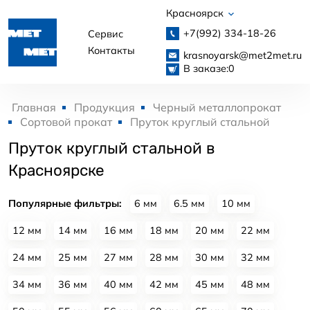
Красноярск
+7(992)
334-18-26
Сервис
Контакты
krasnoyarsk@met2met.ru
В заказе:
0
Главная
Продукция
Черный металлопрокат
Сортовой прокат
Пруток круглый стальной
Пруток круглый стальной в
Красноярске
Популярные фильтры:
6 мм
6.5 мм
10 мм
12 мм
14 мм
16 мм
18 мм
20 мм
22 мм
24 мм
25 мм
27 мм
28 мм
30 мм
32 мм
34 мм
36 мм
40 мм
42 мм
45 мм
48 мм