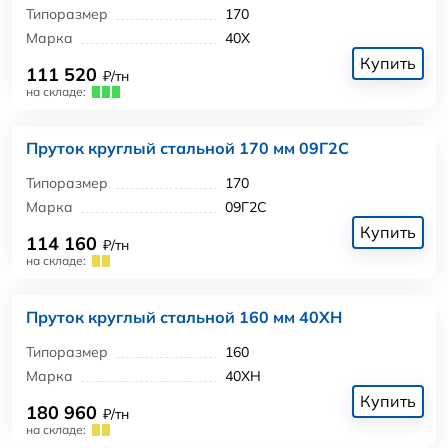
Типоразмер
170
Марка
40Х
Купить
111 520
₽/тн
на складе:
Пруток круглый стальной 170 мм 09Г2С
Типоразмер
170
Марка
09Г2С
Купить
114 160
₽/тн
на складе:
Пруток круглый стальной 160 мм 40ХН
Типоразмер
160
Марка
40ХН
Купить
180 960
₽/тн
на складе: