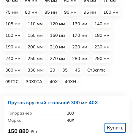
50 мм
55 мм
56 мм
60 мм
65 мм
70 мм
75 мм
80 мм
85 мм
90 мм
95 мм
100 мм
105 мм
110 мм
120 мм
130 мм
140 мм
150 мм
155 мм
160 мм
170 мм
180 мм
190 мм
200 мм
210 мм
220 мм
230 мм
240 мм
250 мм
270 мм
280 мм
290 мм
300 мм
330 мм
20
35
45
Ст3сп/пс
09Г2С
30ХГСА
40Х
40ХН
Пруток круглый стальной 300 мм 40Х
Типоразмер
300
Марка
40Х
Купить
150 880
₽/тн