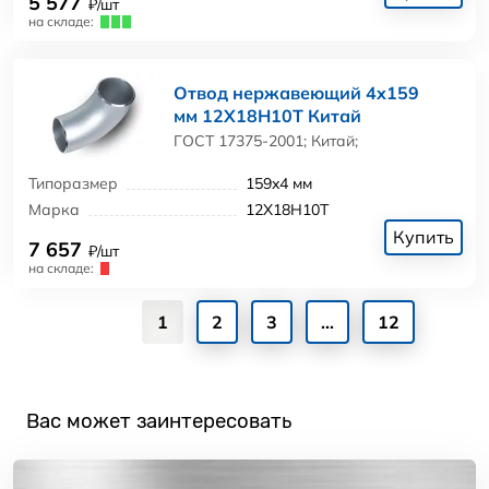
5 577
₽/шт
на складе:
Отвод нержавеющий 4x159
мм 12Х18Н10Т Китай
ГОСТ 17375-2001; Китай;
Типоразмер
159x4 мм
Марка
12Х18Н10Т
Купить
7 657
₽/шт
на складе:
1
2
3
...
12
Вас может заинтересовать