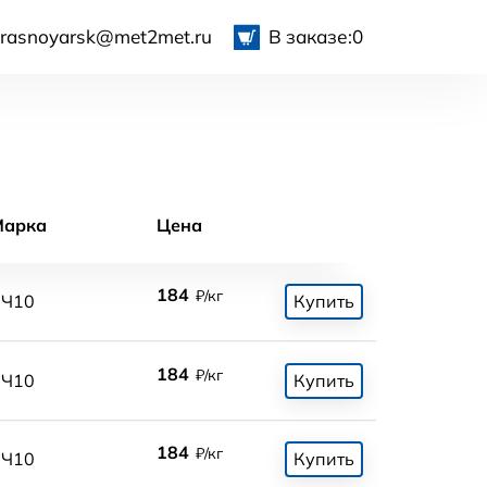
krasnoyarsk@met2met.ru
В заказе:
0
Марка
Цена
184
₽/кг
СЧ10
Купить
184
₽/кг
СЧ10
Купить
184
₽/кг
СЧ10
Купить