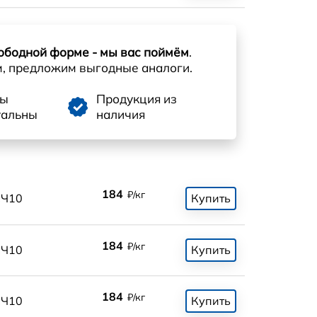
ободной форме - мы вас поймём
.
м, предложим выгодные аналоги.
ны
Продукция из
уальны
наличия
184
₽/кг
СЧ10
Купить
184
₽/кг
СЧ10
Купить
184
₽/кг
СЧ10
Купить