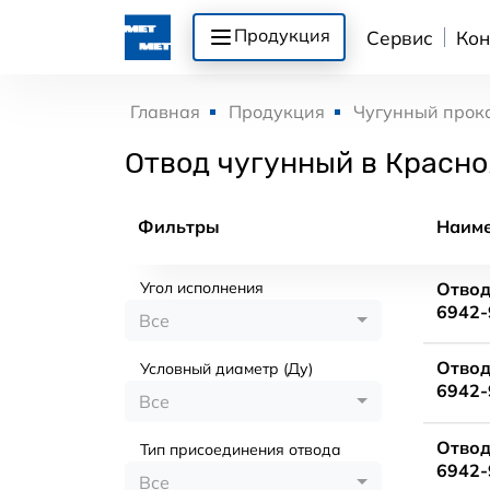
Продукция
Сервис
Кон
Главная
Продукция
Чугунный прок
Отвод чугунный в Красно
Фильтры
Наим
Угол исполнения
Отвод
6942-
Все
Отвод
Условный диаметр (Ду)
6942-
Все
Отвод
Тип присоединения отвода
6942-
Все