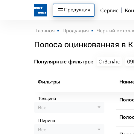
Продукция
Сервис
Кон
Главная
Продукция
Черный металл
Полоса оцинкованная в 
Популярные фильтры:
Ст3сп/пс
09
Фильтры
Наим
Толщина
Полос
Все
Полос
Ширина
Все