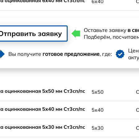
а оцинкованная 6x40 мм Ст3сп/пс
6x40
С
Оставьте заявку
в св
Отправить заявку
Подберём, посчитае
Це
Вы получите
готовое предложение
, где:
акт
а оцинкованная 5x50 мм Ст3сп/пс
5x50
С
а оцинкованная 5x40 мм Ст3сп/пс
5x40
С
а оцинкованная 5x30 мм Ст3сп/пс
5x30
С