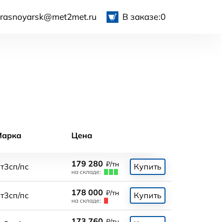
krasnoyarsk@met2met.ru
В заказе:
0
Марка
Цена
179 280
₽/тн
т3сп/пс
Купить
на складе:
178 000
₽/тн
т3сп/пс
Купить
на складе:
173 760
₽/тн