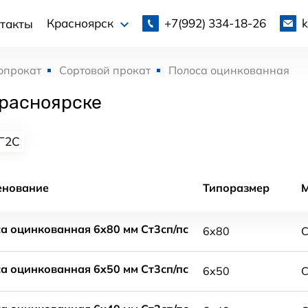
+7(992)
334-18-26
Красноярск
такты
опрокат
Сортовой прокат
Полоса оцинкованная
Красноярске
Г2С
енование
Типоразмер
а оцинкованная 6x80 мм Ст3сп/пс
6x80
С
а оцинкованная 6x50 мм Ст3сп/пс
6x50
С