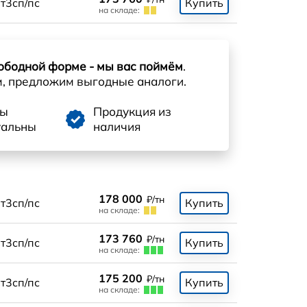
т3сп/пс
Купить
на складе:
ободной форме - мы вас поймём
.
м, предложим выгодные аналоги.
ны
Продукция из
уальны
наличия
178 000
₽/тн
т3сп/пс
Купить
на складе:
173 760
₽/тн
т3сп/пс
Купить
на складе:
175 200
₽/тн
т3сп/пс
Купить
на складе: