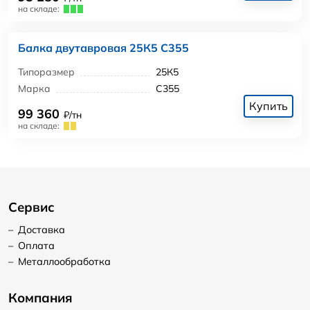
на складе:
Балка двутавровая 25К5 С355
Типоразмер
25К5
Марка
С355
Купить
99 360
₽/тн
на складе:
Сервис
–
Доставка
–
Оплата
–
Металлообработка
Компания