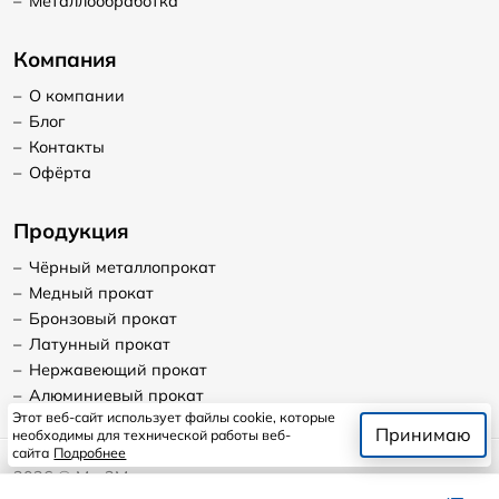
–
Металлообработка
Компания
–
О компании
–
Блог
–
Контакты
–
Офёрта
Продукция
–
Чёрный металлопрокат
–
Медный прокат
–
Бронзовый прокат
–
Латунный прокат
–
Нержавеющий прокат
–
Алюминиевый прокат
Этот веб-сайт использует файлы cookie, которые
Принимаю
необходимы для технической работы веб-
сайта
Подробнее
2026
©
Мет2Мет
Продолжая пользоваться сайтом, я даю согласие на