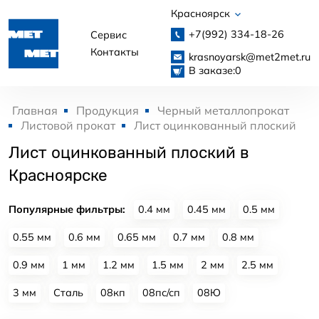
Красноярск
+7(992)
334-18-26
Сервис
Контакты
krasnoyarsk@met2met.ru
В заказе:
0
Главная
Продукция
Черный металлопрокат
Листовой прокат
Лист оцинкованный плоский
Лист оцинкованный плоский в
Красноярске
Популярные фильтры:
0.4 мм
0.45 мм
0.5 мм
0.55 мм
0.6 мм
0.65 мм
0.7 мм
0.8 мм
0.9 мм
1 мм
1.2 мм
1.5 мм
2 мм
2.5 мм
3 мм
Сталь
08кп
08пс/сп
08Ю