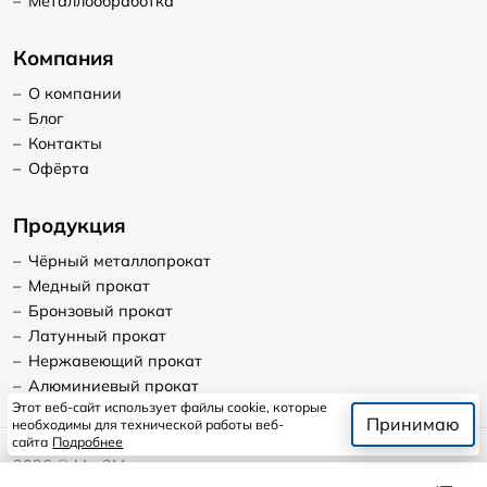
–
Металлообработка
Компания
–
О компании
–
Блог
–
Контакты
–
Офёрта
Продукция
–
Чёрный металлопрокат
–
Медный прокат
–
Бронзовый прокат
–
Латунный прокат
–
Нержавеющий прокат
–
Алюминиевый прокат
Этот веб-сайт использует файлы cookie, которые
Принимаю
необходимы для технической работы веб-
сайта
Подробнее
2026
©
Мет2Мет
Продолжая пользоваться сайтом, я даю согласие на