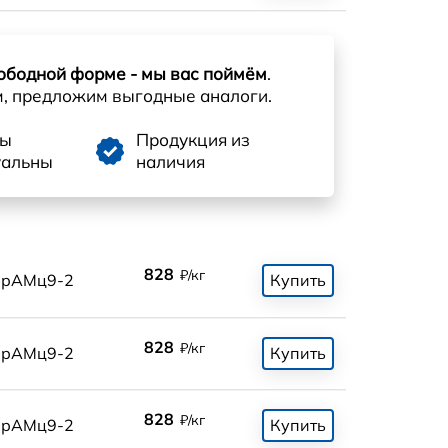
ободной форме - мы вас поймём
.
м, предложим выгодные аналоги.
ны
Продукция из
уальны
наличия
828
₽/кг
БрАМц9-2
Купить
828
₽/кг
БрАМц9-2
Купить
828
₽/кг
БрАМц9-2
Купить