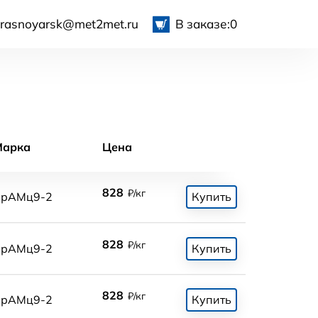
krasnoyarsk@met2met.ru
В заказе:
0
Марка
Цена
828
₽/кг
БрАМц9-2
Купить
828
₽/кг
БрАМц9-2
Купить
828
₽/кг
БрАМц9-2
Купить