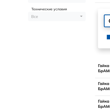
Технические условия
Все
Гайка
БрАМц
Гайка
БрАМц
Гайка
БрАМц