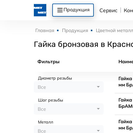
Продукция
Сервис
Кон
Главная
Продукция
Цветной метал
Гайка бронзовая в Красн
Фильтры
Наим
Диаметр резьбы
Гайка
мм Бр
Все
Гайка
Шаг резьбы
БрАМц
Все
Гайка
Металл
мм Бр
Все