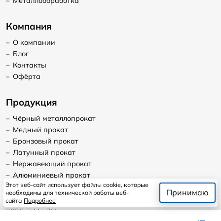
–
Металлообработка
Компания
–
О компании
–
Блог
–
Контакты
–
Офёрта
Продукция
–
Чёрный металлопрокат
–
Медный прокат
–
Бронзовый прокат
–
Латунный прокат
–
Нержавеющий прокат
–
Алюминиевый прокат
Этот веб-сайт использует файлы cookie, которые
Принимаю
необходимы для технической работы веб-
сайта
Подробнее
2026
©
Мет2Мет
Продолжая пользоваться сайтом, я даю согласие на