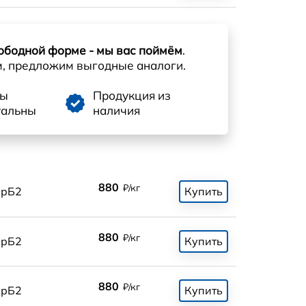
ободной форме - мы вас поймём
.
м, предложим выгодные аналоги.
ны
Продукция из
уальны
наличия
880
₽/кг
БрБ2
Купить
880
₽/кг
БрБ2
Купить
880
₽/кг
БрБ2
Купить