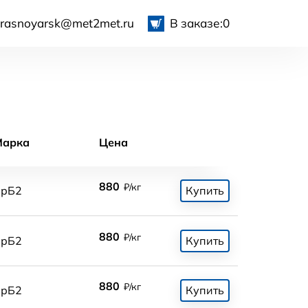
krasnoyarsk@met2met.ru
В заказе:
0
Марка
Цена
880
₽/кг
БрБ2
Купить
880
₽/кг
БрБ2
Купить
880
₽/кг
БрБ2
Купить