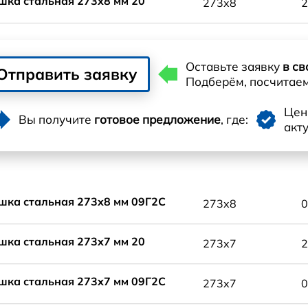
шка стальная 273x8 мм 20
273x8
2
Оставьте заявку
в св
Отправить заявку
Подберём, посчитае
Це
Вы получите
готовое предложение
, где:
акт
шка стальная 273x8 мм 09Г2С
273x8
0
шка стальная 273x7 мм 20
273x7
2
шка стальная 273x7 мм 09Г2С
273x7
0