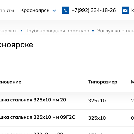
+7(992)
334-18-26
Красноярск
такты
опрокат
Трубопроводная арматура
Заглушка стал
сноярске
енование
Типоразмер
шка стальная 325x10 мм 20
325x10
2
шка стальная 325x10 мм 09Г2С
325x10
0