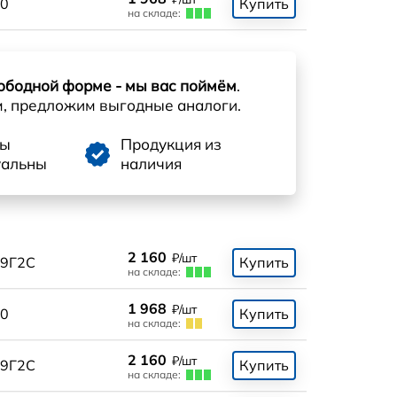
0
Купить
на складе:
ободной форме - мы вас поймём
.
м, предложим выгодные аналоги.
ны
Продукция из
уальны
наличия
2 160
₽/шт
9Г2С
Купить
на складе:
1 968
₽/шт
0
Купить
на складе:
2 160
₽/шт
9Г2С
Купить
на складе: