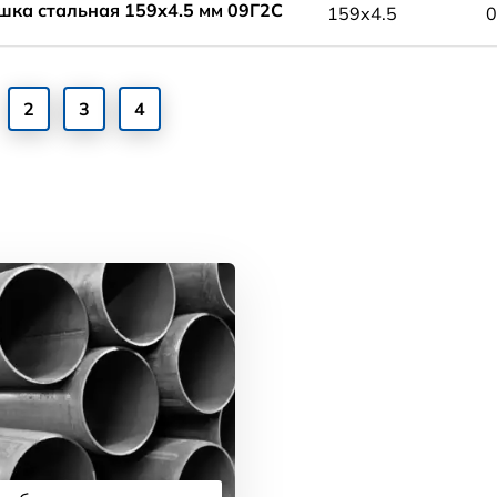
шка стальная 159x4.5 мм 09Г2С
159x4.5
0
2
3
4