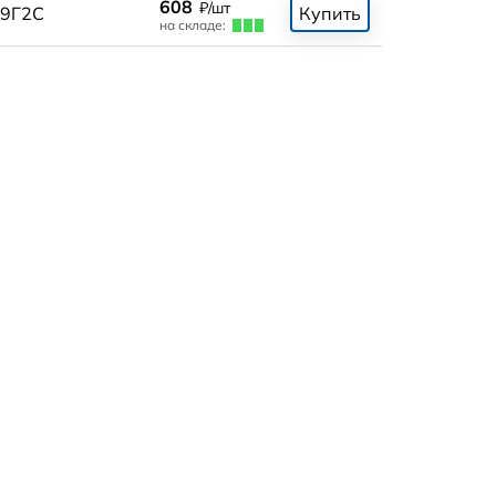
608
₽/шт
9Г2С
Купить
на складе: