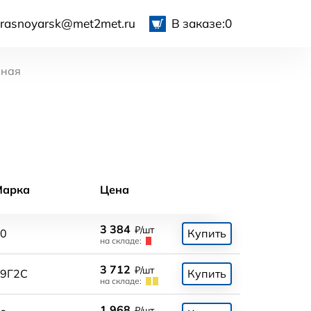
krasnoyarsk@met2met.ru
В заказе:
0
ьная
Марка
Цена
3 384
₽/шт
0
Купить
на складе:
3 712
₽/шт
9Г2С
Купить
на складе:
1 968
₽/шт