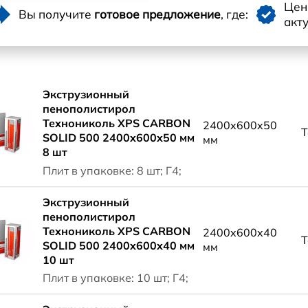
Це
Вы получите
готовое предложение
, где:
акт
Экструзионный
пенополистирол
Технониколь XPS CARBON
2400x600x50
Т
SOLID 500 2400x600x50 мм
мм
8 шт
Плит в упаковке: 8 шт; Г4;
Экструзионный
пенополистирол
Технониколь XPS CARBON
2400x600x40
Т
SOLID 500 2400x600x40 мм
мм
10 шт
Плит в упаковке: 10 шт; Г4;