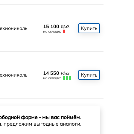
15 100
₽/м3
ехнониколь
Купить
на складе:
14 550
₽/м3
ехнониколь
Купить
на складе:
ободной форме - мы вас поймём
.
м, предложим выгодные аналоги.