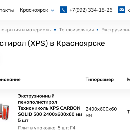
+7(992)
334-18-26
Красноярск
такты
покрытия и материалы
Теплоизоляция
Экструзионн
тирол (XPS) в Красноярске
енование
Типоразмер
Экструзионный
пенополистирол
Технониколь XPS CARBON
2400x600x60
Т
SOLID 500 2400x600x60 мм
мм
5 шт
Плит в упаковке: 5 шт; Г4;