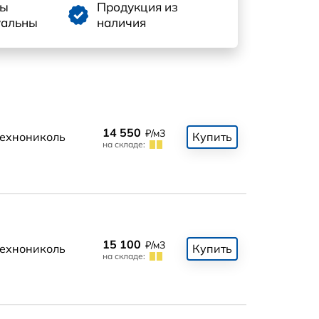
ны
Продукция из
уальны
наличия
14 550
₽/м3
ехнониколь
Купить
на складе:
15 100
₽/м3
ехнониколь
Купить
на складе: