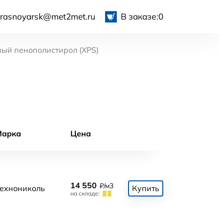
krasnoyarsk@met2met.ru
В заказе:
0
ый пенополистирол (XPS)
Марка
Цена
14 550
₽/м3
ехнониколь
Купить
на складе: