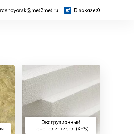
krasnoyarsk@met2met.ru
В заказе:
0
Экструзионный
ия
пенополистирол (XPS)
Подробнее