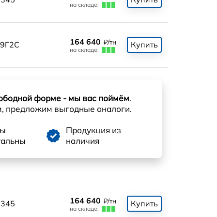
на складе:
164 640
₽/тн
9Г2С
Купить
на складе:
ободной форме - мы вас поймём
.
м, предложим выгодные аналоги.
ны
Продукция из
уальны
наличия
164 640
₽/тн
345
Купить
на складе: