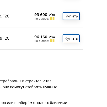
93 600
₽/тн
9Г2С
Купить
на складе:
96 160
₽/тн
9Г2С
Купить
на складе:
стребованы в строительстве,
- они помогут отобрать нужные
ров или подберём аналог с близкими