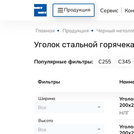
Продукция
Сервис
Кон
Главная
Продукция
Черный металл
Уголок стальной горячек
Популярные фильтры:
С255
С345
Фильтры
Наим
Ширина
Уголо
200x2
Все
НЛГ
Высота
Уголо
Все
200x2