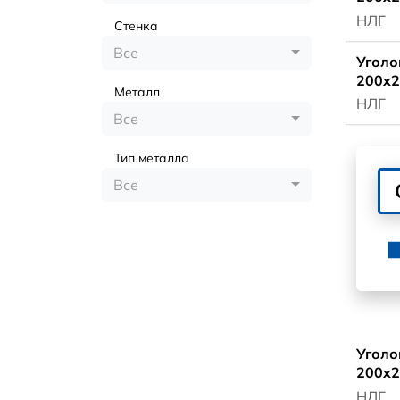
НЛГ
Стенка
Все
Уголо
200x2
Металл
НЛГ
Все
Тип металла
Все
Уголо
200x2
НЛГ