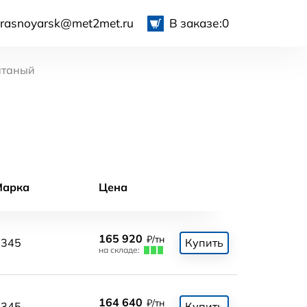
krasnoyarsk@met2met.ru
В заказе:
0
атаный
Марка
Цена
165 920
₽/тн
345
Купить
на складе:
164 640
₽/тн
345
Купить