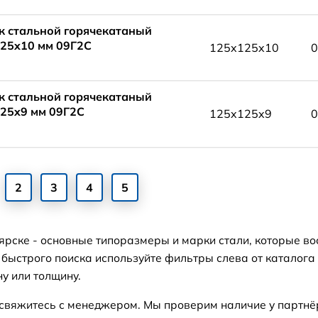
к стальной горячекатаный
25x10 мм 09Г2С
125x125x10
0
к стальной горячекатаный
25x9 мм 09Г2С
125x125x9
0
2
3
4
5
ярске - основные типоразмеры и марки стали, которые во
ыстрого поиска используйте фильтры слева от каталога 
у или толщину.
 свяжитесь с менеджером. Мы проверим наличие у партнё