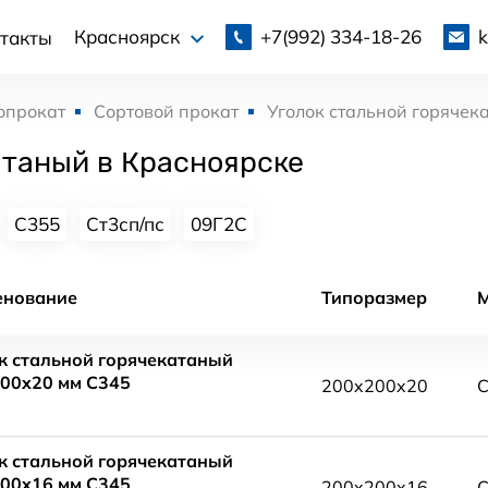
+7(992)
334-18-26
Красноярск
такты
опрокат
Сортовой прокат
Уголок стальной горячек
атаный в Красноярске
С355
Ст3сп/пс
09Г2С
енование
Типоразмер
к стальной горячекатаный
00x20 мм С345
200x200x20
С
к стальной горячекатаный
00x16 мм С345
200x200x16
С