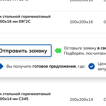
к стальной горячекатаный
00x16 мм 09Г2С
200x200x16
0
Оставьте заявку
в св
Отправить заявку
Подберём, посчитае
Це
Вы получите
готовое предложение
, где:
акт
к стальной горячекатаный
00x14 мм С345
200x200x14
С