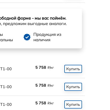
ободной форме - мы вас поймём
.
м, предложим выгодные аналоги.
ны
Продукция из
уальны
наличия
5 758
₽/кг
Т1-00
Купить
5 758
₽/кг
Т1-00
Купить
5 758
₽/кг
Т1-00
Купить