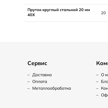
Пруток круглый стальной 20 мм
20
40Х
Сервис
Ком
–
Доставка
–
О 
–
Оплата
–
Бл
–
Металлообработка
–
Ко
–
Оф