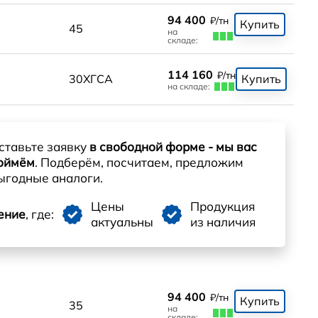
94 400
₽/тн
Купить
45
на
складе:
114 160
₽/тн
30ХГСА
Купить
на складе:
ставьте заявку
в свободной форме - мы вас
оймём
. Подберём, посчитаем, предложим
ыгодные аналоги.
Цены
Продукция
ение
, где:
актуальны
из наличия
94 400
₽/тн
Купить
35
на
складе: