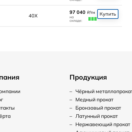
97 040
₽/тн
Купить
40Х
на
складе:
пания
Продукция
компании
–
Чёрный металлопрока
ог
–
Медный прокат
нтакты
–
Бронзовый прокат
ёрта
–
Латунный прокат
–
Нержавеющий прокат