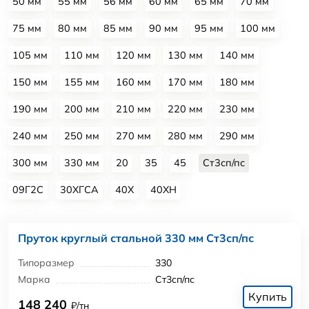
50 мм
55 мм
56 мм
60 мм
65 мм
70 мм
75 мм
80 мм
85 мм
90 мм
95 мм
100 мм
105 мм
110 мм
120 мм
130 мм
140 мм
150 мм
155 мм
160 мм
170 мм
180 мм
190 мм
200 мм
210 мм
220 мм
230 мм
240 мм
250 мм
270 мм
280 мм
290 мм
300 мм
330 мм
20
35
45
Ст3сп/пс
09Г2С
30ХГСА
40Х
40ХН
Пруток круглый стальной 330 мм Ст3сп/пс
Типоразмер
330
Марка
Ст3сп/пс
Купить
148 240
₽/тн