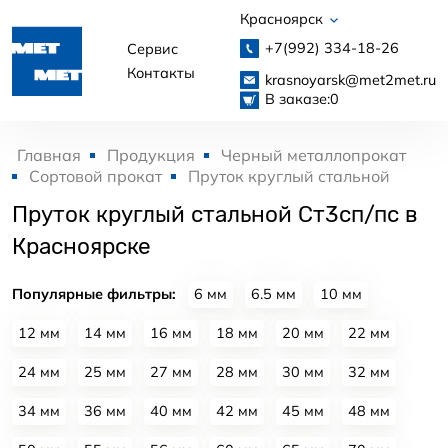
Красноярск
+7(992)
334-18-26
Сервис
Контакты
krasnoyarsk@met2met.ru
В заказе:
0
Главная
Продукция
Черный металлопрокат
Сортовой прокат
Пруток круглый стальной
Пруток круглый стальной Ст3сп/пс в
Красноярске
Популярные фильтры:
6 мм
6.5 мм
10 мм
12 мм
14 мм
16 мм
18 мм
20 мм
22 мм
24 мм
25 мм
27 мм
28 мм
30 мм
32 мм
34 мм
36 мм
40 мм
42 мм
45 мм
48 мм