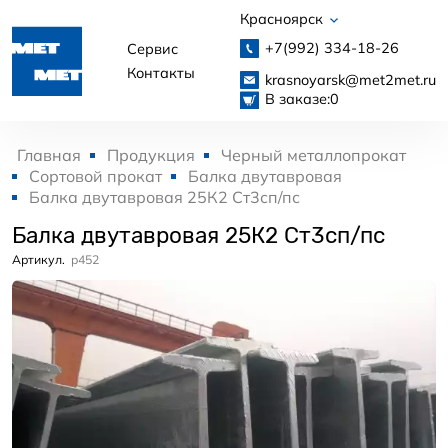
Красноярск
+7(992)
334-18-26
Сервис
Контакты
krasnoyarsk@met2met.ru
В заказе:
0
Главная
Продукция
Черный металлопрокат
Сортовой прокат
Балка двутавровая
Балка двутавровая 25К2 Ст3сп/пс
Балка двутавровая 25К2 Ст3сп/пс
Артикул.
p452