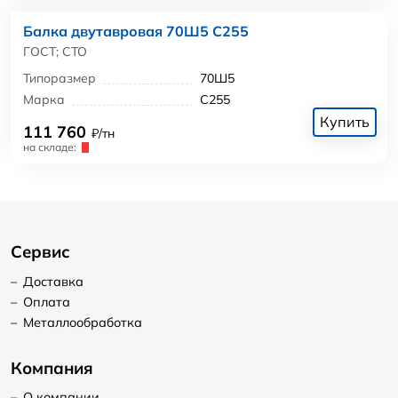
Балка двутавровая 70Ш5 С255
ГОСТ; СТО
Типоразмер
70Ш5
Марка
С255
Купить
111 760
₽/тн
на складе:
Сервис
–
Доставка
–
Оплата
–
Металлообработка
Компания
–
О компании