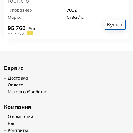
ГОСТ; СТО
Типоразмер
70Б2
Марка
Ст3сп/пс
Купить
95 760
₽/тн
на складе:
Сервис
–
Доставка
–
Оплата
–
Металлообработка
Компания
–
О компании
–
Блог
–
Контакты