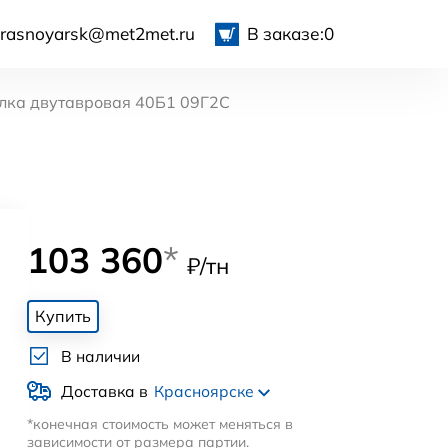
krasnoyarsk@met2met.ru
В заказе:
0
лка двутавровая 40Б1 09Г2С
103 360
*
₽/тн
Купить
В наличии
Доставка в
Красноярске
*конечная стоимость может меняться в
зависимости от размера партии.