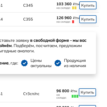
103 360
₽/тн
Б1
С345
Купить
на складе:
126 960
₽/тн
К4
С355
Купить
на складе:
ставьте заявку
в свободной форме - мы вас
оймём
. Подберём, посчитаем, предложим
ыгодные аналоги.
Цены
Продукция
ение
, где:
актуальны
из наличия
96 800
₽/тн
Купить
Б1
Ст3сп/пс
на
складе: