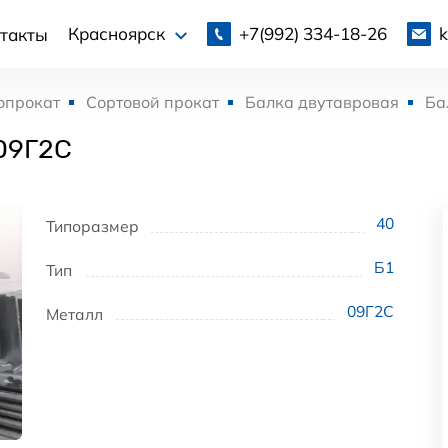
+7(992)
334-18-26
Красноярск
такты
опрокат
Сортовой прокат
Балка двутавровая
Ба
09Г2С
40
Типоразмер
Б1
Тип
09Г2С
Металл