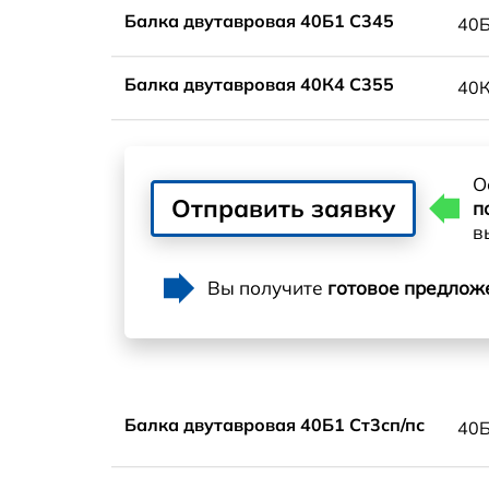
Балка двутавровая 40Б1 С345
40
Балка двутавровая 40К4 С355
40
О
Отправить заявку
п
в
Вы получите
готовое предлож
Балка двутавровая 40Б1 Ст3сп/пс
40