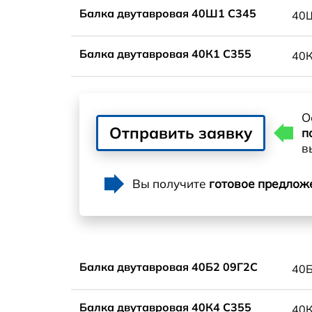
Балка двутавровая 40Ш1 С345
40
Балка двутавровая 40К1 С355
40
О
Отправить заявку
п
в
Вы получите
готовое предлож
Балка двутавровая 40Б2 09Г2С
40
Балка двутавровая 40К4 С355
40