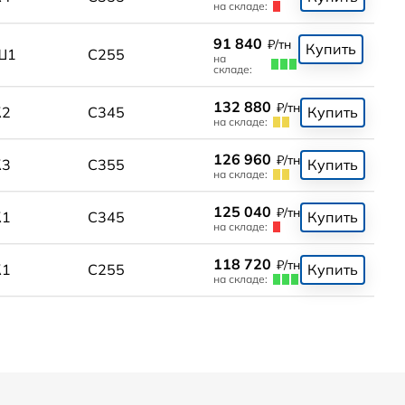
на складе:
91 840
₽/тн
Купить
Ш1
С255
на
складе:
132 880
₽/тн
К2
С345
Купить
на складе:
126 960
₽/тн
К3
С355
Купить
на складе:
125 040
₽/тн
К1
С345
Купить
на складе:
118 720
₽/тн
К1
С255
Купить
на складе: