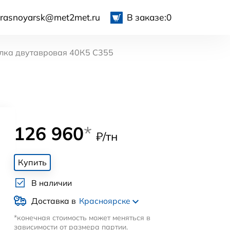
krasnoyarsk@met2met.ru
В заказе:
0
лка двутавровая 40К5 С355
126 960
*
₽/тн
Купить
В наличии
Доставка в
Красноярске
*конечная стоимость может меняться в
зависимости от размера партии.