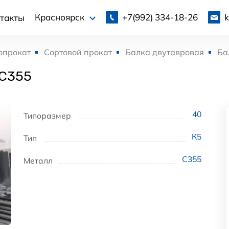
+7(992)
334-18-26
Красноярск
такты
опрокат
Сортовой прокат
Балка двутавровая
Ба
 С355
40
Типоразмер
К5
Тип
С355
Металл