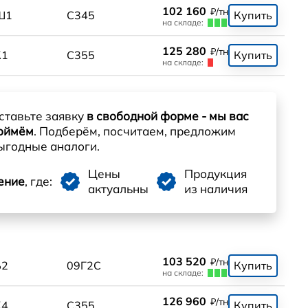
102 160
₽/тн
Ш1
С345
Купить
на складе:
125 280
₽/тн
К1
С355
Купить
на складе:
ставьте заявку
в свободной форме - мы вас
оймём
. Подберём, посчитаем, предложим
ыгодные аналоги.
Цены
Продукция
ение
, где:
актуальны
из наличия
103 520
₽/тн
Б2
09Г2С
Купить
на складе:
126 960
₽/тн
К4
С355
Купить