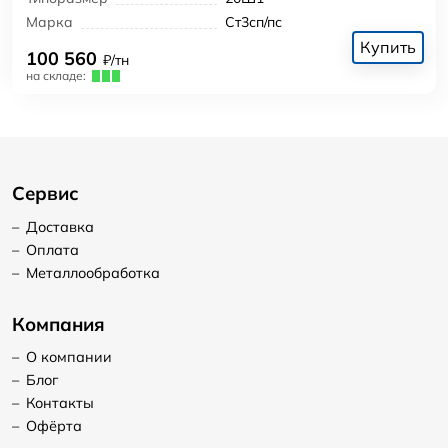
Марка
Ст3сп/пс
Купить
100 560
₽/тн
на складе:
Сервис
–
Доставка
–
Оплата
–
Металлообработка
Компания
–
О компании
–
Блог
–
Контакты
–
Офёрта