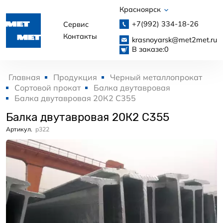
Красноярск
+7(992)
334-18-26
Сервис
Контакты
krasnoyarsk@met2met.ru
В заказе:
0
Главная
Продукция
Черный металлопрокат
Сортовой прокат
Балка двутавровая
Балка двутавровая 20К2 С355
Балка двутавровая 20К2 С355
Артикул.
p322