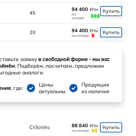
94 400
₽/тн
Купить
45
на
складе:
94 400
₽/тн
20
Купить
на складе:
ставьте заявку
в свободной форме - мы вас
оймём
. Подберём, посчитаем, предложим
ыгодные аналоги.
Цены
Продукция
ение
, где:
актуальны
из наличия
88 640
₽/тн
Ст3сп/пс
Купить
на складе: