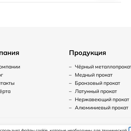
пания
Продукция
компании
–
Чёрный металлопрока
ог
–
Медный прокат
нтакты
–
Бронзовый прокат
ёрта
–
Латунный прокат
–
Нержавеющий прокат
–
Алюминиевый прокат
использует файлы cookie, которые необходимы для технической