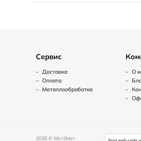
Сервис
Ком
–
Доставка
–
О 
–
Оплата
–
Бл
–
Металлообработка
–
Ко
–
Оф
2026
©
Мет2Мет
Этот веб-сайт 