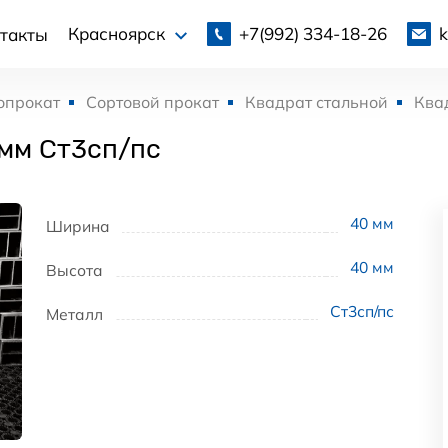
+7(992)
334-18-26
Красноярск
такты
опрокат
Сортовой прокат
Квадрат стальной
Ква
 мм Ст3сп/пс
40
мм
Ширина
40
мм
Высота
Ст3сп/пс
Металл