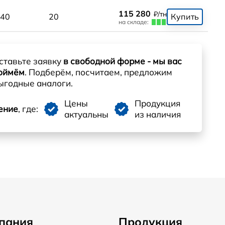
115 280
₽/тн
x40
20
Купить
на складе:
ставьте заявку
в свободной форме - мы вас
оймём
. Подберём, посчитаем, предложим
ыгодные аналоги.
Цены
Продукция
ение
, где:
актуальны
из наличия
пания
Продукция