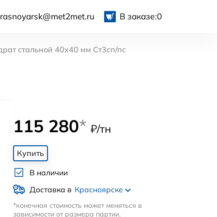
krasnoyarsk@met2met.ru
В заказе:
0
драт стальной 40x40 мм Ст3сп/пс
115 280
*
₽/тн
Купить
В наличии
Доставка в
Красноярске
*конечная стоимость может меняться в
зависимости от размера партии.