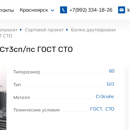
+7(992)
334-18-26
Красноярск
такты
опрокат
Сортовой прокат
Балка двутавровая
Т СТО
 Ст3сп/пс ГОСТ СТО
60
Типоразмер
Ш1
Тип
Ст3сп/пс
Металл
ГОСТ
,
СТО
Технические условия