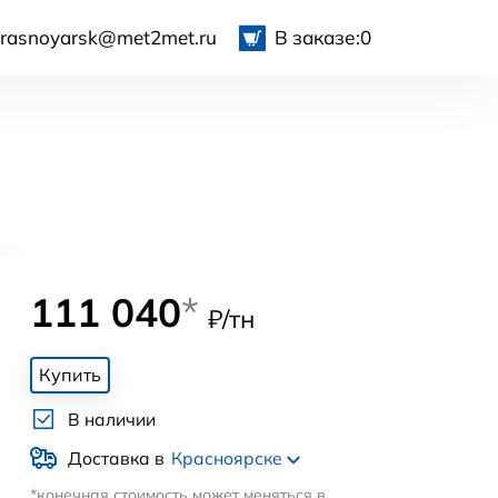
krasnoyarsk@met2met.ru
В заказе:
0
111 040
*
₽/тн
Купить
В наличии
Доставка в
Красноярске
*конечная стоимость может меняться в