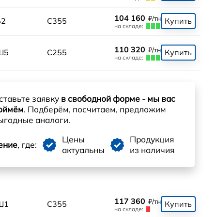
104 160
₽/тн
Б2
С355
Купить
на складе:
110 320
₽/тн
Ш5
С255
Купить
на складе:
ставьте заявку
в свободной форме - мы вас
оймём
. Подберём, посчитаем, предложим
ыгодные аналоги.
Цены
Продукция
ение
, где:
актуальны
из наличия
117 360
₽/тн
Ш1
С355
Купить
на складе: