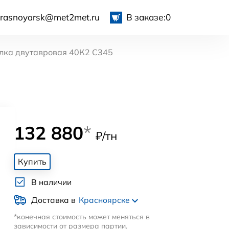
krasnoyarsk@met2met.ru
В заказе:
0
лка двутавровая 40К2 С345
132 880
*
₽/тн
Купить
В наличии
Доставка в
Красноярске
*конечная стоимость может меняться в
зависимости от размера партии.