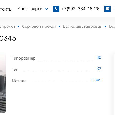
+7(992)
334-18-26
Красноярск
такты
опрокат
Сортовой прокат
Балка двутавровая
Ба
 С345
40
Типоразмер
К2
Тип
С345
Металл