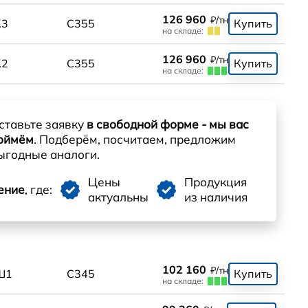
126 960
₽/тн
К3
С355
Купить
на складе:
126 960
₽/тн
К2
С355
Купить
на складе:
ставьте заявку
в свободной форме - мы вас
оймём
. Подберём, посчитаем, предложим
ыгодные аналоги.
Цены
Продукция
ение
, где:
актуальны
из наличия
102 160
₽/тн
Ш1
С345
Купить
на складе: