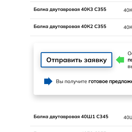
Балка двутавровая 40К3 С355
40
Балка двутавровая 40К2 С355
40
О
Отправить заявку
п
в
Вы получите
готовое предлож
Балка двутавровая 40Ш1 С345
40