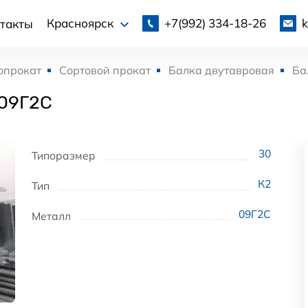
+7(992)
334-18-26
Красноярск
такты
опрокат
Сортовой прокат
Балка двутавровая
Ба
 09Г2С
30
Типоразмер
К2
Тип
09Г2С
Металл