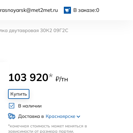
krasnoyarsk@met2met.ru
В заказе:
0
лка двутавровая 30К2 09Г2С
103 920
*
₽/тн
Купить
В наличии
Доставка в
Красноярске
*конечная стоимость может меняться в
зависимости от размера партии.