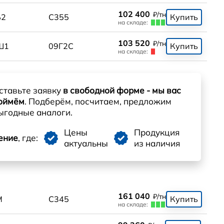
102 400
₽/тн
Б2
С355
Купить
на складе:
103 520
₽/тн
Ш1
09Г2С
Купить
на складе:
ставьте заявку
в свободной форме - мы вас
оймём
. Подберём, посчитаем, предложим
ыгодные аналоги.
Цены
Продукция
ение
, где:
актуальны
из наличия
161 040
₽/тн
М
С345
Купить
на складе: