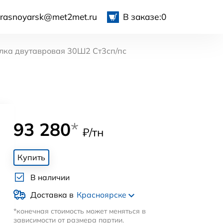
krasnoyarsk@met2met.ru
В заказе:
0
лка двутавровая 30Ш2 Ст3сп/пс
93 280
*
₽/тн
Купить
В наличии
Доставка в
Красноярске
*конечная стоимость может меняться в
зависимости от размера партии.