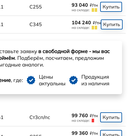
93 040
₽/тн
К1
С255
Купить
на складе:
104 240
₽/тн
К1
С345
Купить
на складе:
ставьте заявку
в свободной форме - мы вас
оймём
. Подберём, посчитаем, предложим
ыгодные аналоги.
Цены
Продукция
ение
, где:
актуальны
из наличия
99 760
₽/тн
Б1
Ст3сп/пс
Купить
на складе:
99 360
₽/тн
Купить