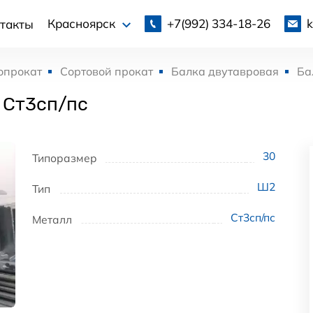
+7(992)
334-18-26
Красноярск
такты
опрокат
Сортовой прокат
Балка двутавровая
Ба
 Ст3сп/пс
30
Типоразмер
Ш2
Тип
Ст3сп/пс
Металл