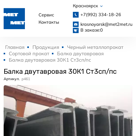
Красноярск
+7(992)
334-18-26
Сервис
Контакты
krasnoyarsk@met2met.ru
В заказе:
0
Главная
Продукция
Черный металлопрокат
Сортовой прокат
Балка двутавровая
Балка двутавровая 30К1 Ст3сп/пс
Балка двутавровая 30К1 Ст3сп/пс
Артикул.
p461