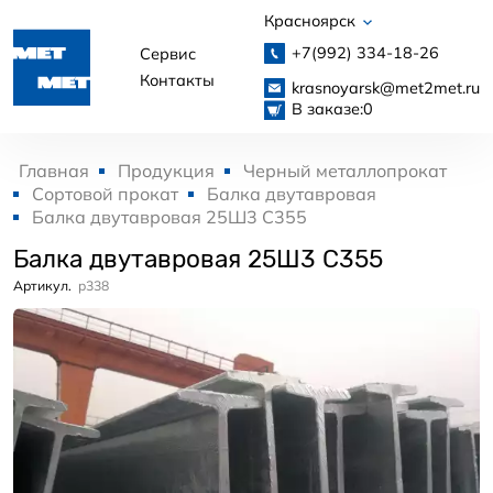
Красноярск
+7(992)
334-18-26
Сервис
Контакты
krasnoyarsk@met2met.ru
В заказе:
0
Главная
Продукция
Черный металлопрокат
Сортовой прокат
Балка двутавровая
Балка двутавровая 25Ш3 С355
Балка двутавровая 25Ш3 С355
Артикул.
p338