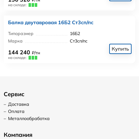
₽/тн
на складе:
Балка двутавровая 16Б2 Ст3сп/пс
Типоразмер
16Б2
Марка
Ст3сп/пс
Купить
144 240
₽/тн
на складе:
Сервис
–
Доставка
–
Оплата
–
Металлообработка
Компания