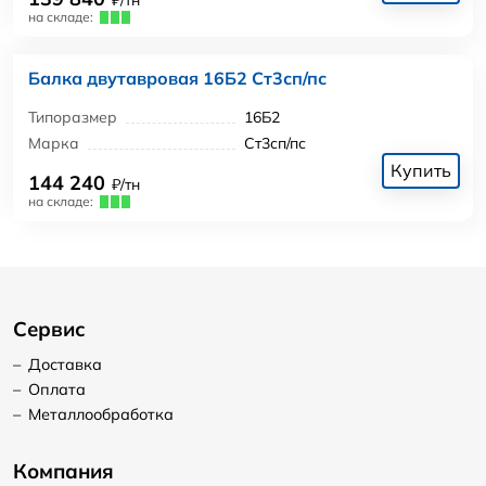
₽/тн
на складе:
Балка двутавровая 16Б2 Ст3сп/пс
Типоразмер
16Б2
Марка
Ст3сп/пс
Купить
144 240
₽/тн
на складе:
Сервис
–
Доставка
–
Оплата
–
Металлообработка
Компания