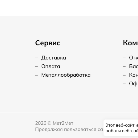
Сервис
Ком
–
Доставка
–
О 
–
Оплата
–
Бл
–
Металлообработка
–
Ко
–
Оф
2026
©
Мет2Мет
Этот веб-сайт 
Продолжая пользоваться сайтом, я даю сог
работы веб-са