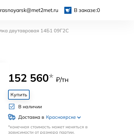
krasnoyarsk@met2met.ru
В заказе:
0
лка двутавровая 14Б1 09Г2С
152 560
*
₽/тн
Купить
В наличии
Доставка в
Красноярске
*конечная стоимость может меняться в
зависимости от размера партии.