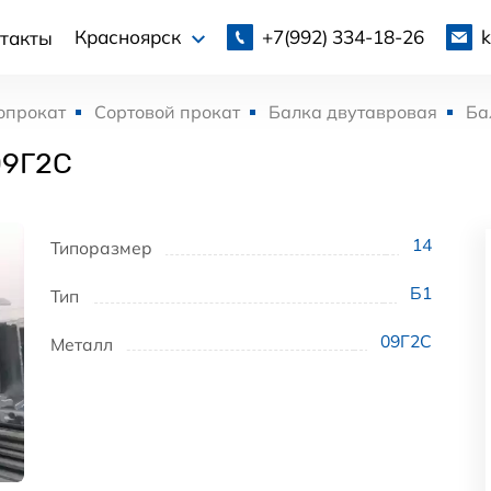
+7(992)
334-18-26
Красноярск
такты
опрокат
Сортовой прокат
Балка двутавровая
Ба
09Г2С
14
Типоразмер
Б1
Тип
09Г2С
Металл