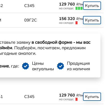
129 760
₽/тн
Б2
С345
Купить
на складе:
156 320
₽/тн
М
09Г2С
Купить
на складе:
ставьте заявку
в свободной форме - мы вас
оймём
. Подберём, посчитаем, предложим
ыгодные аналоги.
Цены
Продукция
ение
, где:
актуальны
из наличия
129 760
₽/тн
Б1
С345
Купить
на складе: