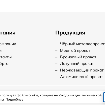
пания
Продукция
компании
–
Чёрный металлопрока
ог
–
Медный прокат
нтакты
–
Бронзовый прокат
ёрта
–
Латунный прокат
–
Нержавеющий прокат
–
Алюминиевый прокат
использует файлы cookie, которые необходимы для технической
ласие на использование файлов cookie.
йта
Подробнее