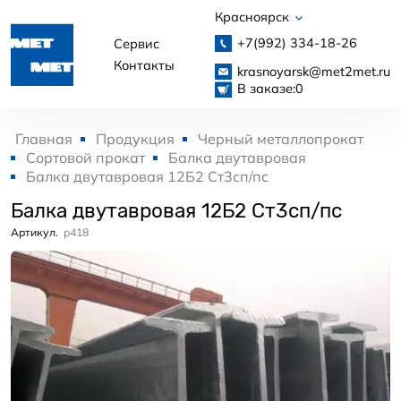
Красноярск
+7(992)
334-18-26
Сервис
Контакты
krasnoyarsk@met2met.ru
В заказе:
0
Главная
Продукция
Черный металлопрокат
Сортовой прокат
Балка двутавровая
Балка двутавровая 12Б2 Ст3сп/пс
Балка двутавровая 12Б2 Ст3сп/пс
Артикул.
p418