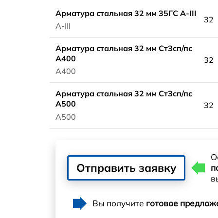
Арматура стальная 32 мм 35ГС А-III
32
А-III
Арматура стальная 32 мм Ст3сп/пс
А400
32
А400
Арматура стальная 32 мм Ст3сп/пс
А500
32
А500
О
Отправить заявку
п
в
Вы получите
готовое предлож