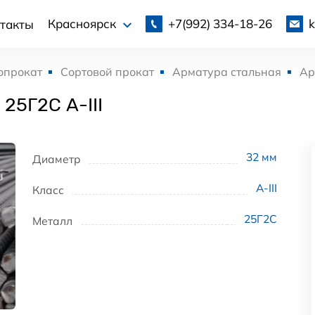
+7(992)
334-18-26
Красноярск
такты
опрокат
Сортовой прокат
Арматура стальная
Ар
25Г2С А-III
32
мм
Диаметр
А-III
Класс
25Г2С
Металл