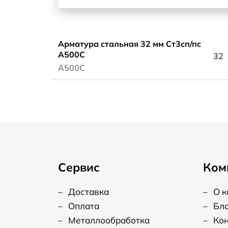
Арматура стальная 32 мм Ст3сп/пс
А500С
32
А500С
Сервис
Ком
–
Доставка
–
О 
–
Оплата
–
Бл
–
Металлообработка
–
Ко