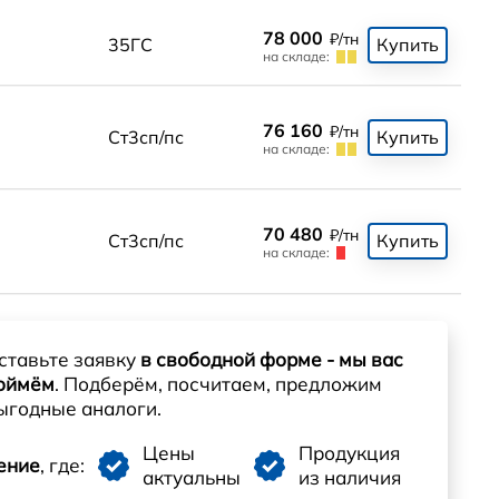
78 000
₽/тн
35ГС
Купить
на складе:
76 160
₽/тн
Ст3сп/пс
Купить
на складе:
70 480
₽/тн
Ст3сп/пс
Купить
на складе:
ставьте заявку
в свободной форме - мы вас
оймём
. Подберём, посчитаем, предложим
ыгодные аналоги.
Цены
Продукция
ение
, где:
актуальны
из наличия