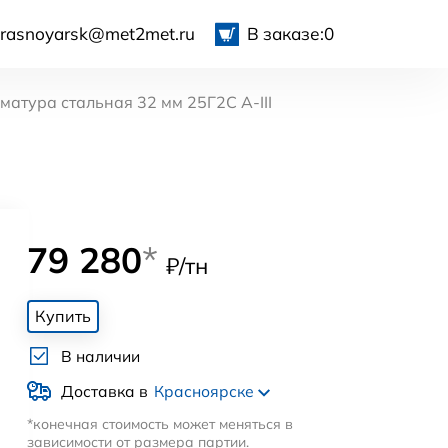
krasnoyarsk@met2met.ru
В заказе:
0
матура стальная 32 мм 25Г2С А-III
79 280
*
₽/тн
Купить
В наличии
Доставка в
Красноярске
*конечная стоимость может меняться в
зависимости от размера партии.