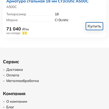
Арматура стальная 18 мм Ст3сп/пс А500С
А500С
Типоразмер
18
Марка
Ст3сп/пс
Купить
71 040
₽/тн
на складе:
Сервис
–
Доставка
–
Оплата
–
Металлообработка
Компания
–
О компании
–
Блог