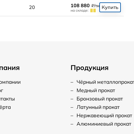
108 880
₽/тн
20
Купить
на складе:
пания
Продукция
компании
–
Чёрный металлопрока
ог
–
Медный прокат
нтакты
–
Бронзовый прокат
ёрта
–
Латунный прокат
–
Нержавеющий прокат
–
Алюминиевый прокат