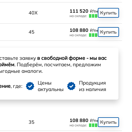
111 520
₽/тн
40Х
Купить
на складе:
108 880
₽/тн
45
Купить
на складе:
ставьте заявку
в свободной форме - мы вас
оймём
. Подберём, посчитаем, предложим
ыгодные аналоги.
Цены
Продукция
ение
, где:
актуальны
из наличия
108 880
₽/тн
35
Купить
на складе: