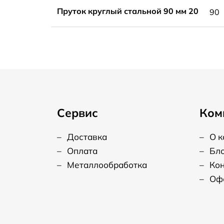
Пруток круглый стальной 90 мм 20
90
Сервис
Ком
–
Доставка
–
О 
–
Оплата
–
Бл
–
Металлообработка
–
Ко
–
Оф