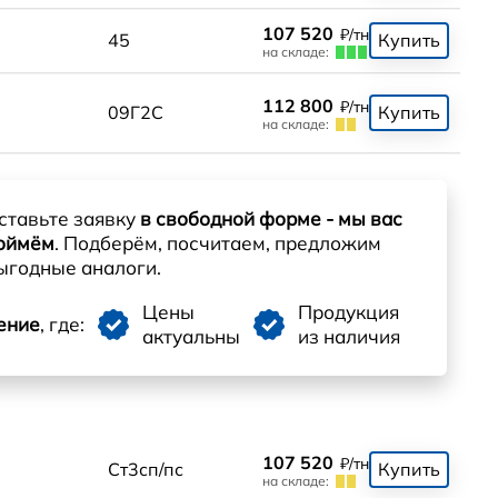
107 520
₽/тн
45
Купить
на складе:
112 800
₽/тн
09Г2С
Купить
на складе:
ставьте заявку
в свободной форме - мы вас
оймём
. Подберём, посчитаем, предложим
ыгодные аналоги.
Цены
Продукция
ение
, где:
актуальны
из наличия
107 520
₽/тн
Ст3сп/пс
Купить
на складе: