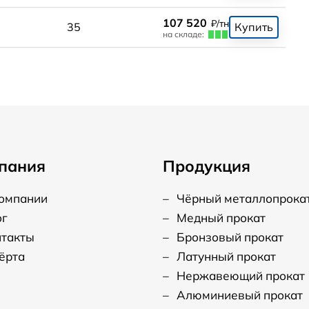
107 520
₽/тн
35
Купить
на складе:
пания
Продукция
компании
–
Чёрный металлопрока
ог
–
Медный прокат
нтакты
–
Бронзовый прокат
ёрта
–
Латунный прокат
–
Нержавеющий прокат
–
Алюминиевый прокат