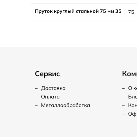
Пруток круглый стальной 75 мм 35
75
Сервис
Ком
–
Доставка
–
О 
–
Оплата
–
Бл
–
Металлообработка
–
Ко
–
Оф