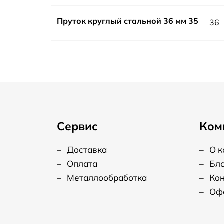
Пруток круглый стальной 36 мм 35
36
Сервис
Ком
–
Доставка
–
О 
–
Оплата
–
Бл
–
Металлообработка
–
Ко
–
Оф