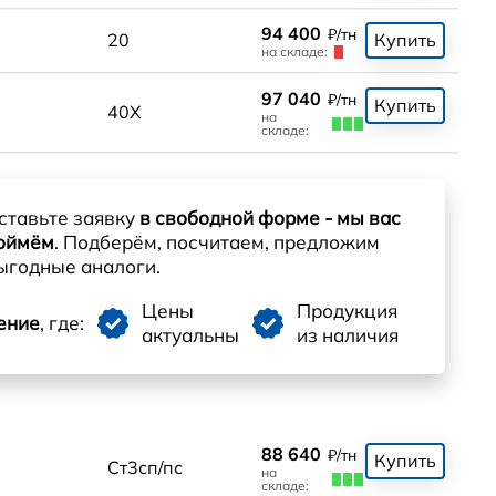
94 400
₽/тн
20
Купить
на складе:
97 040
₽/тн
Купить
40Х
на
складе:
ставьте заявку
в свободной форме - мы вас
оймём
. Подберём, посчитаем, предложим
ыгодные аналоги.
Цены
Продукция
ение
, где:
актуальны
из наличия
88 640
₽/тн
Купить
Ст3сп/пс
на
складе: