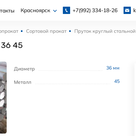
+7(992)
334-18-26
Красноярск
такты
опрокат
Сортовой прокат
Пруток круглый стальной
 36 45
36
мм
Диаметр
45
Металл