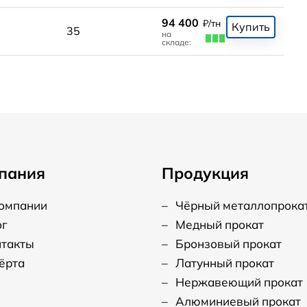
94 400
₽/тн
Купить
35
на
складе:
пания
Продукция
компании
–
Чёрный металлопрока
ог
–
Медный прокат
нтакты
–
Бронзовый прокат
ёрта
–
Латунный прокат
–
Нержавеющий прокат
–
Алюминиевый прокат