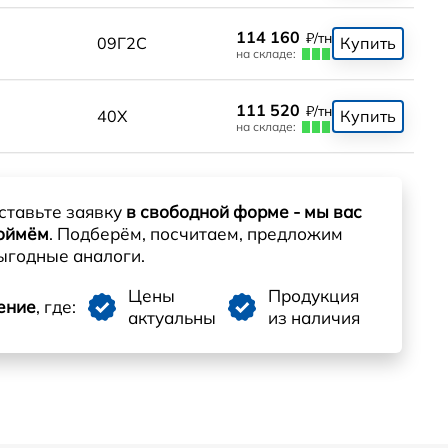
114 160
₽/тн
0
09Г2С
Купить
на складе:
111 520
₽/тн
0
40Х
Купить
на складе:
ставьте заявку
в свободной форме - мы вас
оймём
. Подберём, посчитаем, предложим
ыгодные аналоги.
Цены
Продукция
ение
, где:
актуальны
из наличия